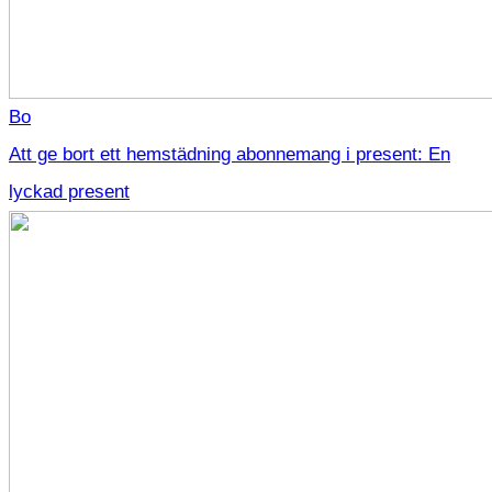
Bo
Att ge bort ett hemstädning abonnemang i present: En
lyckad present