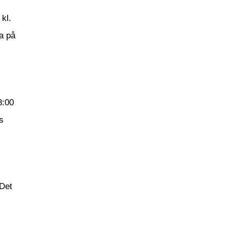
kl.
na på
8:00
s
Det