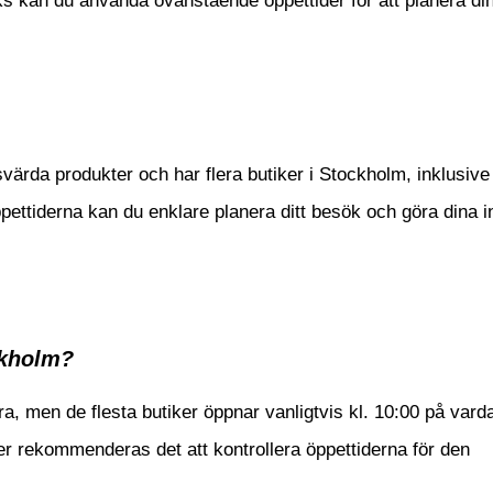
s kan du använda ovanstående öppettider för att planera di
svärda produkter och har flera butiker i Stockholm, inklusive 
ettiderna kan du enklare planera ditt besök och göra dina 
ckholm?
a, men de flesta butiker öppnar vanligtvis kl. 10:00 på vard
ker rekommenderas det att kontrollera öppettiderna för den