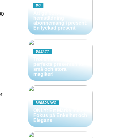
BO
Att ge bort ett
00
hemstädning
abonnemang i present:
En lyckad present
DEBATT
Trollerilåda – Den
perfekta presenten för
små och stora
magiker!
er
INREDNING
ONLY: Ett Märke med
Fokus på Enkelhet och
Elegans