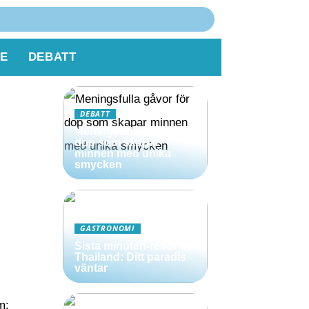
E
DEBATT
m
DEBATT
Meningsfulla gåvor för
dop som skapar
minnen med unika
smycken
GASTRONOMI
Sista minuten-resor till
Thailand: Ditt paradis
väntar
m: