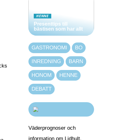
HENNE
Presenttips till
bästisen som har allt
GASTRONOMI
BO
INREDNING
BARN
cks
HONOM
HENNE
DEBATT
Väderprognoser och
information om Lidhult,