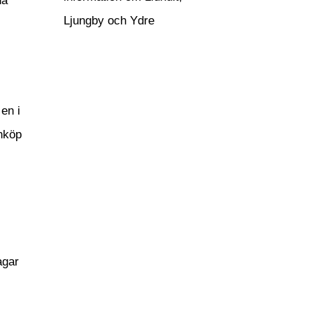
na
Ljungby och Ydre
en i
inköp
agar