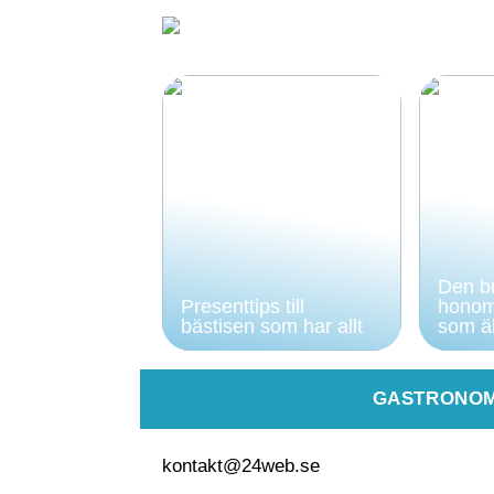
Den br
Presenttips till
honom
bästisen som har allt
som äl
GASTRONOM
kontakt@24web.se