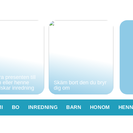
a presenten till
 eller henne
Skäm bort den du bryr
skar inredning
dig om
I
BO
INREDNING
BARN
HONOM
HENN