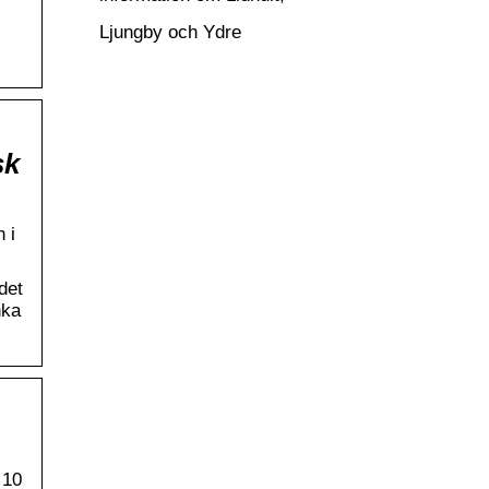
Ljungby och Ydre
sk
 i
det
nka
 10