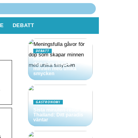
E
DEBATT
DEBATT
Meningsfulla gåvor för
dop som skapar
minnen med unika
smycken
.
GASTRONOMI
Sista minuten-resor till
Thailand: Ditt paradis
väntar
s