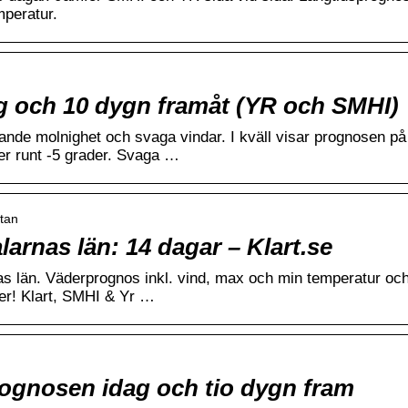
peratur.
g och 10 dygn framåt (YR och SMHI)
lande molnighet och svaga vindar. I kväll visar prognosen på
er runt -5 grader. Svaga …
ttan
arnas län: 14 dagar – Klart.se
as län. Väderprognos inkl. vind, max och min temperatur oc
er! Klart, SMHI & Yr …
ognosen idag och tio dygn fram