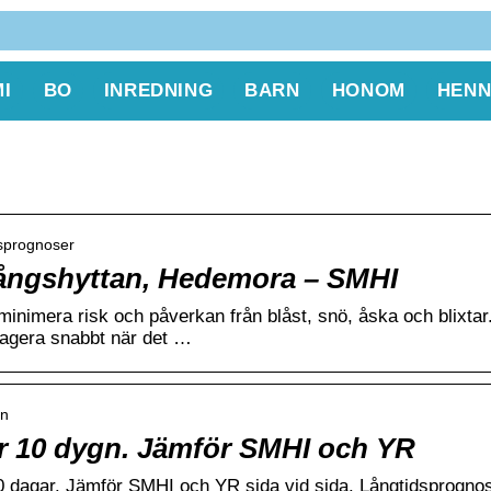
I
BO
INREDNING
BARN
HONOM
HENN
tsprognoser
ångshyttan, Hedemora – SMHI
inimera risk och påverkan från blåst, snö, åska och blixtar
eagera snabbt när det …
an
ör 10 dygn. Jämför SMHI och YR
0 dagar. Jämför SMHI och YR sida vid sida. Långtidsprogno