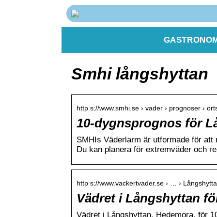
GASTRONOM
Smhi långshyttan
http s://www.smhi.se › vader › prognoser › or
10-dygnsprognos för L
SMHIs Väderlarm är utformade för att m
Du kan planera för extremväder och r
http s://www.vackertvader.se › … › Långshytt
Vädret i Långshyttan f
Vädret i Långshyttan, Hedemora, för 1