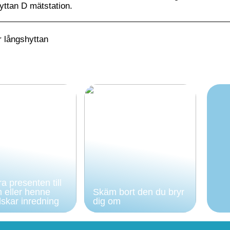
yttan D mätstation.
 långshyttan
a presenten till
 eller henne
Skäm bort den du bryr
skar inredning
dig om