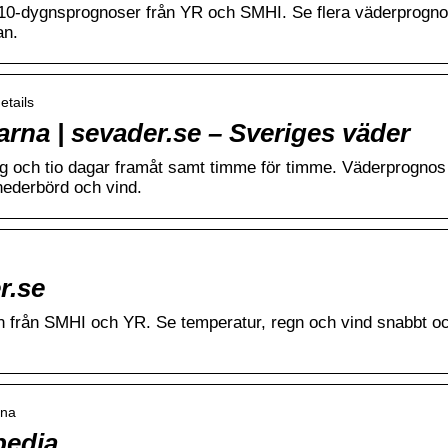
a 10-dygnsprognoser från YR och SMHI. Se flera väderprogn
an.
etails
rna | sevader.se – Sveriges väder
ag och tio dagar framåt samt timme för timme. Väderprognos 
nederbörd och vind.
r.se
n från SMHI och YR. Se temperatur, regn och vind snabbt o
rna
pedia