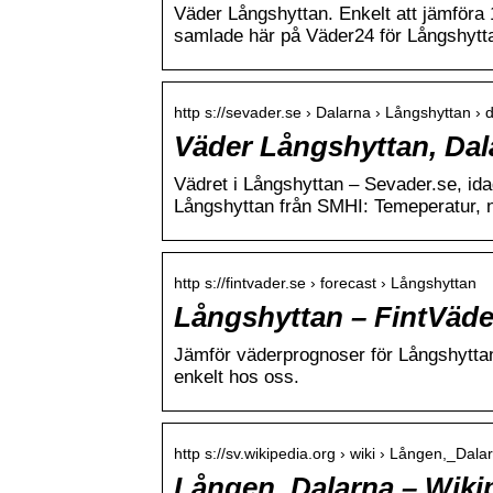
Väder Långshyttan. Enkelt att jämför
samlade här på Väder24 för Långshytt
http s://sevader.se › Dalarna › Långshyttan › d
Väder Långshyttan, Dala
Vädret i Långshyttan – Sevader.se, id
Långshyttan från SMHI: Temeperatur, 
http s://fintvader.se › forecast › Långshyttan
Långshyttan – FintVäde
Jämför väderprognoser för Långshytta
enkelt hos oss.
http s://sv.wikipedia.org › wiki › Lången,_Dala
Lången, Dalarna – Wiki