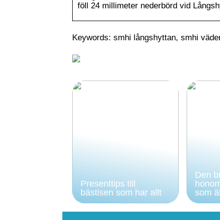
föll 24 millimeter nederbörd vid Långsh
Keywords: smhi långshyttan, smhi väder
Den br
Presenttips till
honom
bästisen som har allt
som äl