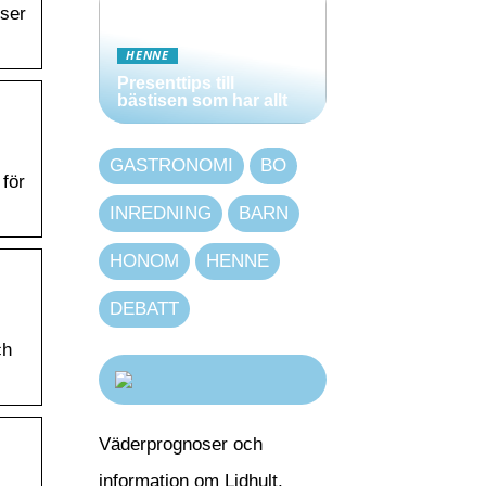
oser
HENNE
Presenttips till
bästisen som har allt
GASTRONOMI
BO
för
INREDNING
BARN
HONOM
HENNE
DEBATT
ch
Väderprognoser och
information om Lidhult,