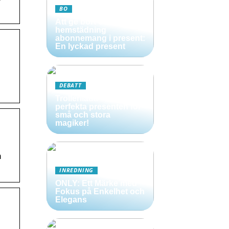
BO
Att ge bort ett
hemstädning
abonnemang i present:
En lyckad present
DEBATT
Trollerilåda – Den
perfekta presenten för
små och stora
magiker!
h
INREDNING
ONLY: Ett Märke med
Fokus på Enkelhet och
Elegans