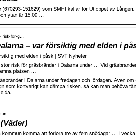
e (670293-151629) som SMHI kallar för Utloppet av Lången.
och ytan är 15,09 …
 › risk-for-g…
alarna – var försiktig med elden i på
örsiktig med elden i påsk | SVT Nyheter
 stor risk för gräsbränder i Dalarna under … Vid gräsbranden
lämna platsen …
 gräsbränder i Dalarna under fredagen och lördagen. Även om 
egn som kortvarigt kan dämpa risken, så kan man behöva tä
 elda.
mun
(Väder)
a kommun komma att förlora tre av fem snödagar … I vecka