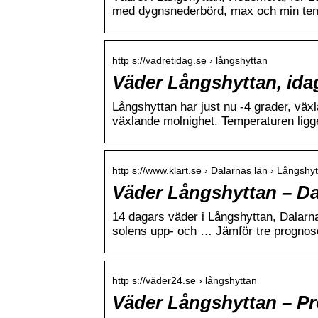
med dygnsnederbörd, max och min tem
http s://vadretidag.se › långshyttan
Väder Långshyttan, ida
Långshyttan har just nu -4 grader, väx
växlande molnighet. Temperaturen ligg
http s://www.klart.se › Dalarnas län › Långshy
Väder Långshyttan – Dal
14 dagars väder i Långshyttan, Dalarn
solens upp- och … Jämför tre prognos
http s://väder24.se › långshyttan
Väder Långshyttan – Pr