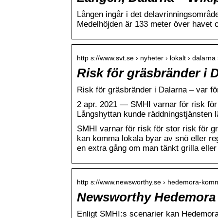
Lången ingår i det delavrinningsområd
Medelhöjden är 133 meter över havet 
http s://www.svt.se › nyheter › lokalt › dalarna
Risk för gräsbränder i D
Risk för gräsbränder i Dalarna – var f
2 apr. 2021 — SMHI varnar för risk för
Långshyttan kunde räddningstjänsten 
SMHI varnar för risk för stor risk för
kan komma lokala byar av snö eller r
en extra gång om man tänkt grilla eller
http s://www.newsworthy.se › hedemora-kom
Newsworthy Hedemora 
Enligt SMHI:s scenarier kan Hedemor