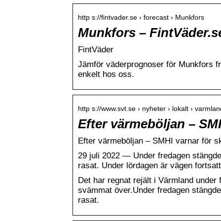
http s://fintvader.se › forecast › Munkfors
Munkfors – FintVäder.s
FintVäder
Jämför väderprognoser för Munkfors f
enkelt hos oss.
http s://www.svt.se › nyheter › lokalt › varmla
Efter värmeböljan – SMH
Efter värmeböljan – SMHI varnar för sk
29 juli 2022 — Under fredagen stängde
rasat. Under lördagen är vägen fortsat
Det har regnat rejält i Värmland under fr
svämmat över.Under fredagen stängdes
rasat.