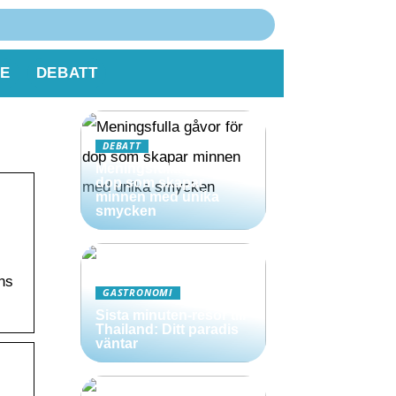
E
DEBATT
DEBATT
Meningsfulla gåvor för
dop som skapar
minnen med unika
smycken
ens
GASTRONOMI
Sista minuten-resor till
Thailand: Ditt paradis
väntar