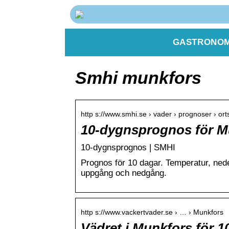
GASTRONOM
Smhi munkfors
http s://www.smhi.se › vader › prognoser › or
10-dygnsprognos för M
10-dygnsprognos | SMHI
Prognos för 10 dagar. Temperatur, nederb
uppgång och nedgång.
http s://www.vackertvader.se › … › Munkfors
Vädret i Munkfors för 