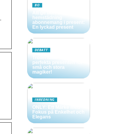
BO
Att ge bort ett
hemstädning
.
abonnemang i present:
En lyckad present
DEBATT
Trollerilåda – Den
perfekta presenten för
små och stora
magiker!
INREDNING
ONLY: Ett Märke med
Fokus på Enkelhet och
Elegans