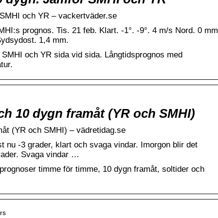
r SMHI och YR – vackertväder.se
I:s prognos. Tis. 21 feb. Klart. -1°. -9°. 4 m/s Nord. 0 mm
 Sydsydost. 1,4 mm.
r SMHI och YR sida vid sida. Långtidsprognos med
tur.
ch 10 dygn framåt (YR och SMHI)
måt (YR och SMHI) – vädretidag.se
 nu -3 grader, klart och svaga vindar. Imorgon blir det
rader. Svaga vindar …
rognoser timme för timme, 10 dygn framåt, soltider och
rs