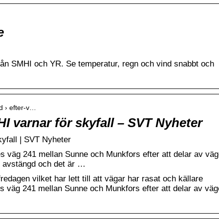
e
rån SMHI och YR. Se temperatur, regn och vind snabbt och
nd › efter-v…
I varnar för skyfall – SVT Nyheter
yfall | SVT Nyheter
s väg 241 mellan Sunne och Munkfors efter att delar av vä
t avstängd och det är …
edagen vilket har lett till att vägar har rasat och källare
 väg 241 mellan Sunne och Munkfors efter att delar av vä