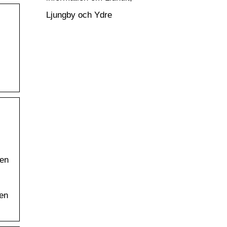
Ljungby och Ydre
gen
gen