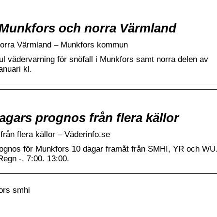
i Munkfors och norra Värmland
 norra Värmland – Munkfors kommun
l vädervarning för snöfall i Munkfors samt norra delen av
nuari kl.
agars prognos från flera källor
rån flera källor – Väderinfo.se
rognos för Munkfors 10 dagar framåt från SMHI, YR och WU
Regn -. 7:00. 13:00.
ors smhi