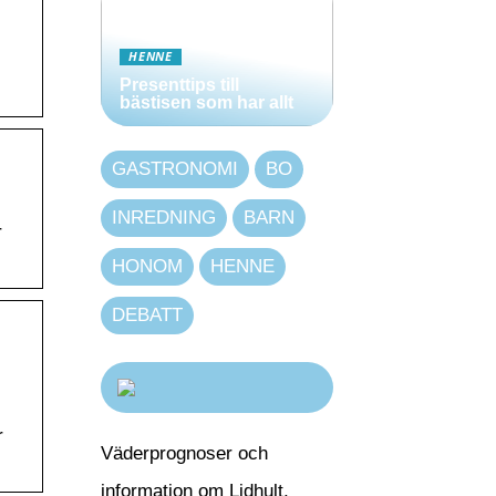
HENNE
Presenttips till
bästisen som har allt
GASTRONOMI
BO
INREDNING
BARN
r
HONOM
HENNE
DEBATT
r
Väderprognoser och
information om Lidhult,