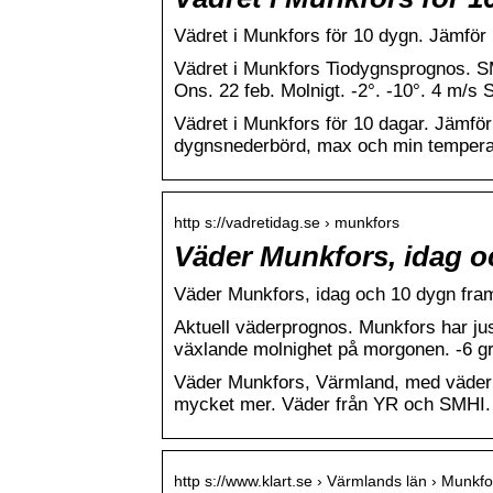
Vädret i Munkfors för 10 dygn. Jämfö
Vädret i Munkfors Tiodygnsprognos. SMH
Ons. 22 feb. Molnigt. -2°. -10°. 4 m/s
Vädret i Munkfors för 10 dagar. Jämfö
dygnsnederbörd, max och min tempera
http s://vadretidag.se › munkfors
Väder Munkfors, idag o
Väder Munkfors, idag och 10 dygn fra
Aktuell väderprognos. Munkfors har just
växlande molnighet på morgonen. -6 g
Väder Munkfors, Värmland, med väderp
mycket mer. Väder från YR och SMHI.
http s://www.klart.se › Värmlands län › Munkfo