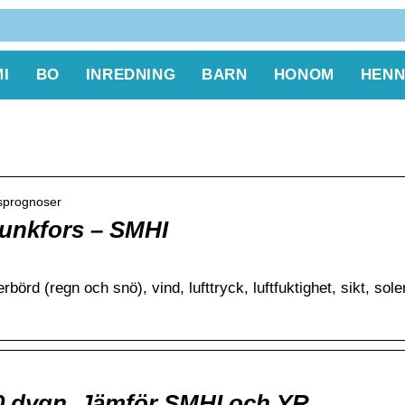
I
BO
INREDNING
BARN
HONOM
HENN
tsprognoser
unkfors – SMHI
örd (regn och snö), vind, lufttryck, luftfuktighet, sikt, sol
10 dygn. Jämför SMHI och YR