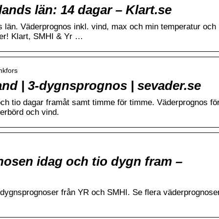
nds län: 14 dagar – Klart.se
 län. Väderprognos inkl. vind, max och min temperatur och
er! Klart, SMHI & Yr …
nkfors
nd | 3-dygnsprognos | sevader.se
och tio dagar framåt samt timme för timme. Väderprognos fö
erbörd och vind.
osen idag och tio dygn fram –
0-dygnsprognoser från YR och SMHI. Se flera väderprognose