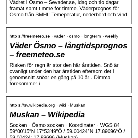
Vädret i Ösmo – Sevader.se, idag och tio dagar
framåt samt timme för timme. Väderprognos för
Ösmo från SMHI: Temeperatur, nederbörd och vind.
http s://freemeteo.se › vader › osmo › longterm › weekly
Väder Ösmo – långtidsprognos
– freemeteo.se
Risken för regn är stor den här årstiden. Snö är
ovanligt under den här årstiden eftersom det i
genomsnitt snöar en gång på 10 år . Dimma
förekommer i …
http s://sv.wikipedia.org › wiki › Muskan
Muskan – Wikipedia
Socken · Ösmo socken · Koordinater · WGS 84 ·
59°00′15″N 17°53′49″Ö / 59.00424°N 17.89696°Ö /
59.00424; 17.89696 (Muskan).