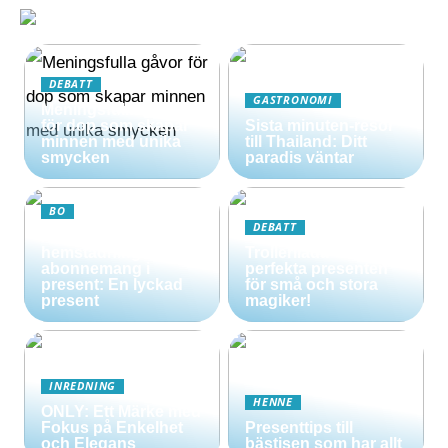
DEBATT
GASTRONOMI
Meningsfulla gåvor
för dop som skapar
Sista minuten-resor
minnen med unika
till Thailand: Ditt
smycken
paradis väntar
BO
DEBATT
Att ge bort ett
hemstädning
Trollerilåda – Den
abonnemang i
perfekta presenten
present: En lyckad
för små och stora
present
magiker!
INREDNING
HENNE
ONLY: Ett Märke med
Fokus på Enkelhet
Presenttips till
och Elegans
bästisen som har allt