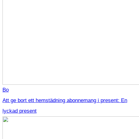
Bo
Att ge bort ett hemstädning abonnemang i present: En
lyckad present