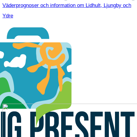
Väderprognoser och information om Lidhult, Ljungby och
Ydre