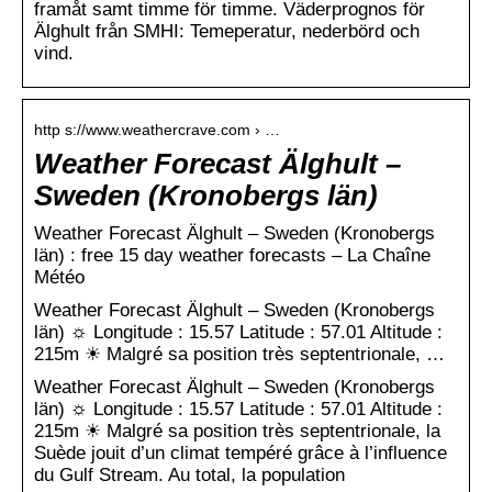
framåt samt timme för timme. Väderprognos för
Älghult från SMHI: Temeperatur, nederbörd och
vind.
http s://www.weathercrave.com › …
Weather Forecast Älghult –
Sweden (Kronobergs län)
Weather Forecast Älghult – Sweden (Kronobergs
län) : free 15 day weather forecasts – La Chaîne
Météo
Weather Forecast Älghult – Sweden (Kronobergs
län) ☼ Longitude : 15.57 Latitude : 57.01 Altitude :
215m ☀ Malgré sa position très septentrionale, …
Weather Forecast Älghult – Sweden (Kronobergs
län) ☼ Longitude : 15.57 Latitude : 57.01 Altitude :
215m ☀ Malgré sa position très septentrionale, la
Suède jouit d’un climat tempéré grâce à l’influence
du Gulf Stream. Au total, la population