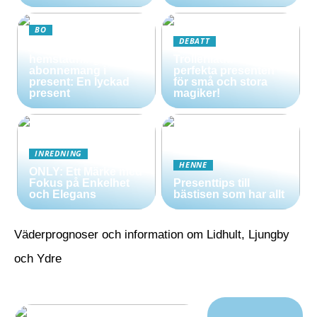
BO
DEBATT
Att ge bort ett
hemstädning
Trollerilåda – Den
abonnemang i
perfekta presenten
present: En lyckad
för små och stora
present
magiker!
INREDNING
HENNE
ONLY: Ett Märke med
Fokus på Enkelhet
Presenttips till
och Elegans
bästisen som har allt
Väderprognoser och information om Lidhult, Ljungby
och Ydre