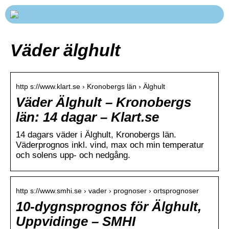
Väder älghult
http s://www.klart.se › Kronobergs län › Älghult
Väder Älghult – Kronobergs
län: 14 dagar – Klart.se
14 dagars väder i Älghult, Kronobergs län.
Väderprognos inkl. vind, max och min temperatur
och solens upp- och nedgång.
http s://www.smhi.se › vader › prognoser › ortsprognoser
10-dygnsprognos för Älghult,
Uppvidinge – SMHI