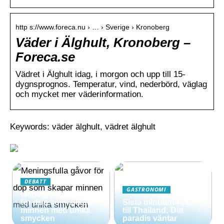
http s://www.foreca.nu › … › Sverige › Kronoberg
Väder i Älghult, Kronoberg –
Foreca.se
Vädret i Älghult idag, i morgon och upp till 15-
dygnsprognos. Temperatur, vind, nederbörd, väglag
och mycket mer väderinformation.
Keywords: väder älghult, vädret älghult
DEBATT
GASTRONOMI
Meningsfulla gåvor
för dop som skapar
Sista minuten-resor
minnen med unika
till Thailand: Ditt
smycken
paradis väntar