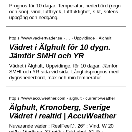
Prognos för 10 dagar. Temperatur, nederbörd (regn
och snö), vind, lufttryck, luftfuktighet, sikt, solens
uppgång och nedgång.
http s://www.vackertvader.se › … › Uppvidinge › Älghult
Vädret i Älghult för 10 dygn.
Jämför SMHI och YR
Vädret i Älghult, Uppvidinge, för 10 dagar. Jämför
SMHI och YR sida vid sida. Långtidsprognos med
dygnsnederbörd, max och min temperatur.
http s://www.accuweather.com › alghult › current-weather
Älghult, Kronoberg, Sverige
Vädret i realtid | AccuWeather
Nuvarande väder ; RealFeel®. 26° ; Vind. W 20
mi/h ; Vindbyar. 37 mi/h ; Fuktighet. 81 % ;