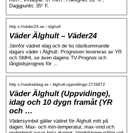
Daggpunkt. 35° F.
http s://väder24.se › älghult
Väder Älghult – Väder24
Jämför vädret idag och de tio nästkommande
dagars väder i Älghult. Prognosen levereras av YR
och SMHI, se även dagens TV-Prognos och
långtidsprognos för …
http s://vadretidag.se › älghult-uppvidinge-2726872
Väder Älghult (Uppvidinge),
idag och 10 dygn framåt (YR
och …
Vädersymbol gäller vädret för Älghult mitt på
dagen. Max- och min-temperatur, max-vind och
nederbörd avser hela dygnet. Vindriktning gäller vid