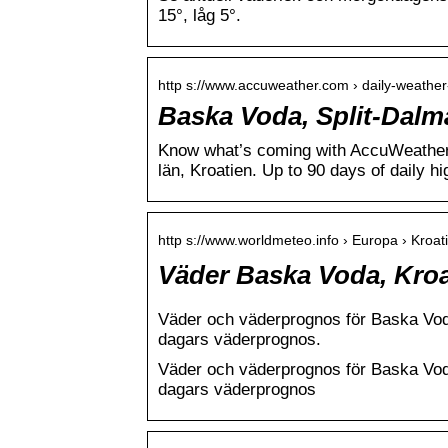
15°, låg 5°.
http s://www.accuweather.com › daily-weather
Baska Voda, Split-Dalma
Know what’s coming with AccuWeather’
län, Kroatien. Up to 90 days of daily h
http s://www.worldmeteo.info › Europa › Kroat
Väder Baska Voda, Kroa
Väder och väderprognos för Baska Voda,
dagars väderprognos.
Väder och väderprognos för Baska Voda,
dagars väderprognos