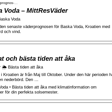
derprognos-…
a Voda – MittResVäder
Baska Voda
å den senaste väderprognosen för Baska Voda, Kroatien med
rd och vind.
t och bästa tiden att åka
🌦️ Bästa tiden att åka
 i Kroatien är från Maj till Oktober. Under den här perioden h
gen nederbörd. Den …
oda • Bästa tiden att åka med klimatinformation om
r för din perfekta solsemester.