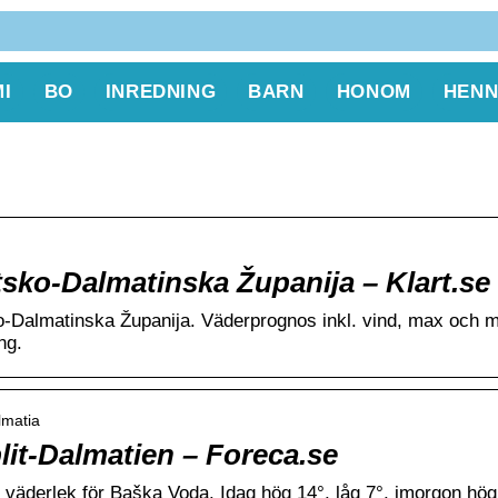
I
BO
INREDNING
BARN
HONOM
HENN
sko-Dalmatinska Županija – Klart.se
o-Dalmatinska Županija. Väderprognos inkl. vind, max och m
ng.
lmatia
lit-Dalmatien – Foreca.se
väderlek för Baška Voda. Idag hög 14°, låg 7°, imorgon hög