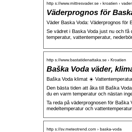
http s://www.mittresvader.se › kroatien › va
Väderprognos för Bask
Väder Baska Voda: Väderprognos för 
Se vädret i Baska Voda just nu och f
temperatur, vattentemperatur, nederbö
http s://www.bastatidenattaka.se › Kroatien
Baška Voda väder, klima
Baška Voda klimat ☀️ Vattentemperatur 
Den bästa tiden att åka till Baška Voda
du en varm temperatur och nästan in
Ta reda på väderprognosen för Baška V
medeltemperatur och vattentemperature
http s://sv.meteotrend.com › baska-voda