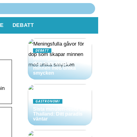
E
DEBATT
DEBATT
Meningsfulla gåvor för
dop som skapar
minnen med unika
smycken
in
GASTRONOMI
Sista minuten-resor till
Thailand: Ditt paradis
väntar