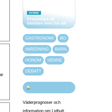
HENNE
Presenttips till
bästisen som har allt
GASTRONOMI
BO
INREDNING
BARN
HONOM
HENNE
DEBATT
ar
Väderprognoser och
information om Lidhult,