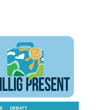
E
DEBATT