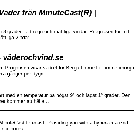
Väder från MinuteCast(R) |
 3 grader, lätt regn och måttliga vindar. Prognosen för mitt 
åttliga vindar …
– väderochvind.se
n. Prognosen visar vädret för Berga timme för timme imorg
lera gånger per dygn …
lart med en temperatur på högst 9° och lägst 1° grader. Den
net kommer att hålla …
inuteCast forecast. Providing you with a hyper-localized,
 four hours.