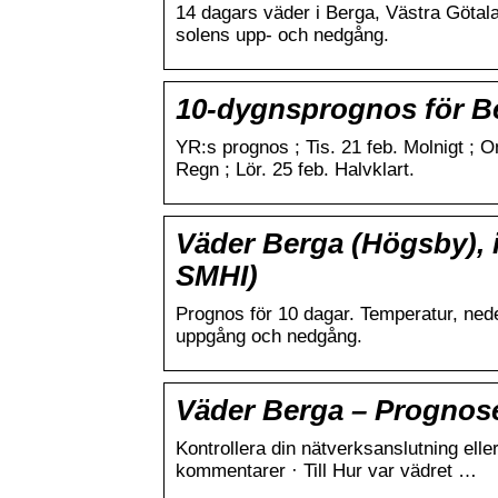
14 dagars väder i Berga, Västra Götal
solens upp- och nedgång.
10-dygnsprognos för B
YR:s prognos ; Tis. 21 feb. Molnigt ; On
Regn ; Lör. 25 feb. Halvklart.
Väder Berga (Högsby), 
SMHI)
Prognos för 10 dagar. Temperatur, nederb
uppgång och nedgång.
Väder Berga – Prognose
Kontrollera din nätverksanslutning elle
kommentarer · Till Hur var vädret …