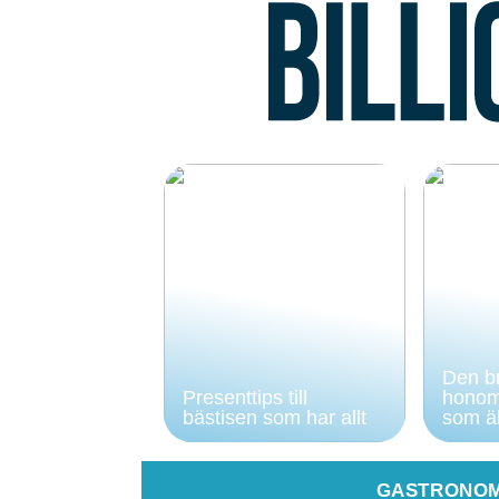
Den br
Presenttips till
honom
bästisen som har allt
som äl
GASTRONOM