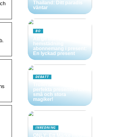
Thailand: Ditt paradis
och
väntar
BO
Att ge bort ett
b.
hemstädning
abonnemang i present:
En lyckad present
DEBATT
Trollerilåda – Den
ens
perfekta presenten för
små och stora
magiker!
INREDNING
ONLY: Ett Märke med