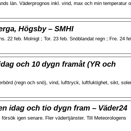
ands län. Väderprognos inkl. vind, max och min temperatur 
erga, Högsby – SMHI
s. 22 feb. Molnigt ; Tor. 23 feb. Snöblandat regn ; Fre. 24 fe
idag och 10 dygn framåt (YR och
örd (regn och snö), vind, lufttryck, luftfuktighet, sikt, sol
n idag och tio dygn fram – Väder24
r försök igen senare. Fler vädertjänster. Till Meteorologens