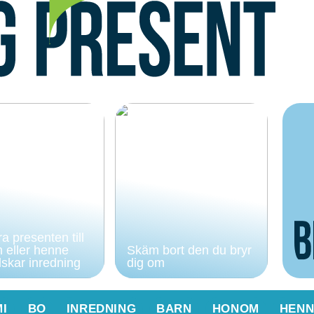
a presenten till
 eller henne
Skäm bort den du bryr
skar inredning
dig om
I
BO
INREDNING
BARN
HONOM
HENN