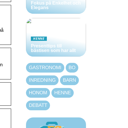
Fokus på Enkelhet och
Elegans
på
HENNE
Presenttips till
bästisen som har allt
on
GASTRONOMI
BO
INREDNING
BARN
HONOM
HENNE
DEBATT