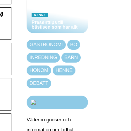
4
HENNE
Presenttips till
bästisen som har allt
GASTRONOMI
BO
INREDNING
BARN
HONOM
HENNE
DEBATT
Väderprognoser och
information om Lidhult,