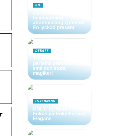
BO
Att ge bort ett
.
hemstädning
abonnemang i present:
En lyckad present
DEBATT
Trollerilåda – Den
perfekta presenten för
små och stora
magiker!
INREDNING
ONLY: Ett Märke med
r
Fokus på Enkelhet och
Elegans