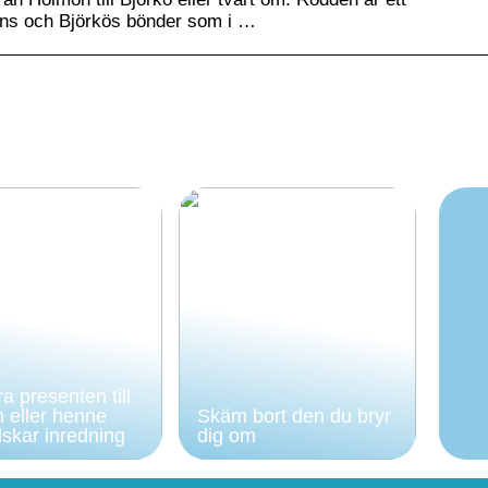
öns och Björkös bönder som i …
a presenten till
 eller henne
Skäm bort den du bryr
skar inredning
dig om