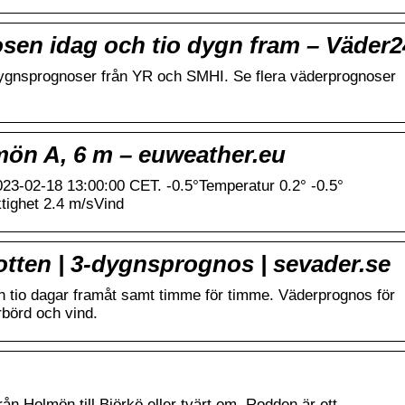
en idag och tio dygn fram – Väder2
dygnsprognoser från YR och SMHI. Se flera väderprognoser
ön A, 6 m – euweather.eu
23-02-18 13:00:00 CET. -0.5°Temperatur 0.2° -0.5°
tighet 2.4 m/sVind
tten | 3-dygnsprognos | sevader.se
h tio dagar framåt samt timme för timme. Väderprognos för
börd och vind.
ån Holmön till Björkö eller tvärt om. Rodden är ett