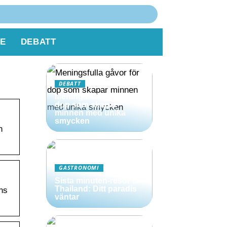
E
DEBATT
DEBATT
Meningsfulla gåvor för
dop som skapar
minnen med unika
smycken
h
GASTRONOMI
Sista minuten-resor till
Thailand: Ditt paradis
ens
väntar