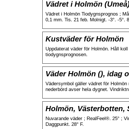
Vädret i Holmön (Umeå)
Vädret i Holmön Tiodygnsprognos ; Mån.
0,1 mm. Tis. 21 feb. Molnigt. -3°. -5°
Kustväder för Holmön
Uppdaterat väder för Holmön. Håll kol
tiodygnsprognosen.
Väder Holmön (), idag 
Vädersymbol gäller vädret för Holmön
nederbörd avser hela dygnet. Vindrikt
Holmön, Västerbotten, S
Nuvarande väder ; RealFeel®. 25° ; Vin
Daggpunkt. 28° F.