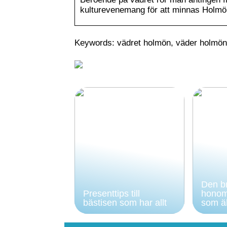
kulturevenemang för att minnas Holm
Keywords: vädret holmön, väder holmön
Den br
Presenttips till
honom
bästisen som har allt
som äl