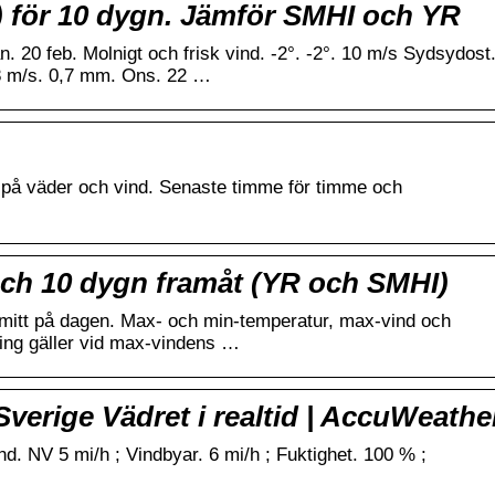
 för 10 dygn. Jämför SMHI och YR
 20 feb. Molnigt och frisk vind. -2°. -2°. 10 m/s Sydsydost
. 8 m/s. 0,7 mm. Ons. 22 …
l på väder och vind. Senaste timme för timme och
och 10 dygn framåt (YR och SMHI)
 mitt på dagen. Max- och min-temperatur, max-vind och
ning gäller vid max-vindens …
verige Vädret i realtid | AccuWeathe
d. NV 5 mi/h ; Vindbyar. 6 mi/h ; Fuktighet. 100 % ;