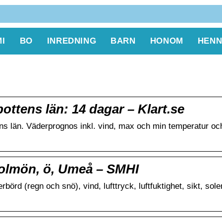
I
BO
INREDNING
BARN
HONOM
HENN
ttens län: 14 dagar – Klart.se
ns län. Väderprognos inkl. vind, max och min temperatur oc
olmön, ö, Umeå – SMHI
örd (regn och snö), vind, lufttryck, luftfuktighet, sikt, sol