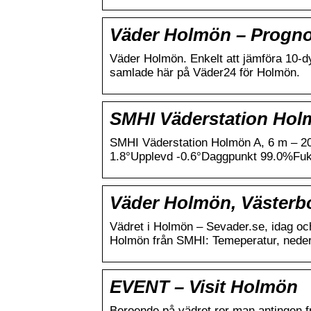
Väder Holmön – Prognos
Väder Holmön. Enkelt att jämföra 10-
samlade här på Väder24 för Holmön.
SMHI Väderstation Holm
SMHI Väderstation Holmön A, 6 m – 20
1.8°Upplevd -0.6°Daggpunkt 99.0%Fuk
Väder Holmön, Västerbo
Vädret i Holmön – Sevader.se, idag oc
Holmön från SMHI: Temeperatur, neder
EVENT – Visit Holmön
Beroende på vädret ror man antingen fr