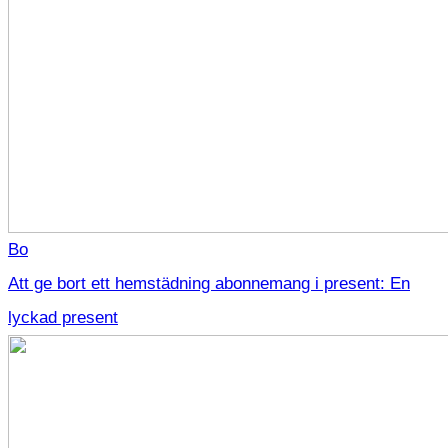
Bo
Att ge bort ett hemstädning abonnemang i present: En
lyckad present