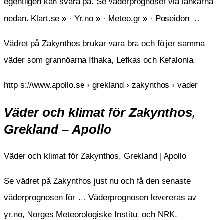
egentligen kan svara på. Se väderprognoser via länkarna
nedan. Klart.se » · Yr.no » · Meteo.gr » · Poseidon …
Vädret på Zakynthos brukar vara bra och följer samma
väder som grannöarna Ithaka, Lefkas och Kefalonia.
http s://www.apollo.se › grekland › zakynthos › vader
Väder och klimat för Zakynthos,
Grekland – Apollo
Väder och klimat för Zakynthos, Grekland | Apollo
Se vädret på Zakynthos just nu och få den senaste
väderprognosen för … Väderprognosen levereras av
yr.no, Norges Meteorologiske Institut och NRK.